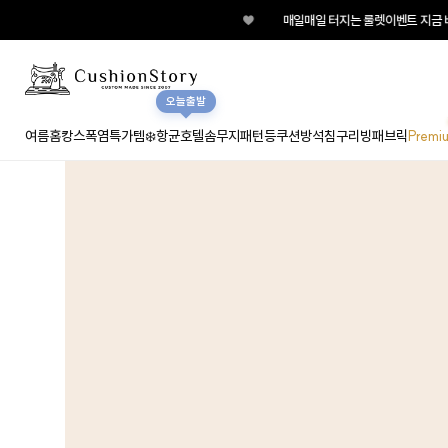
♥
매일매일 터지는 룰렛이벤트 지금 바로 돌려
오늘출발
여름홈캉스
폭염특가템❄️
항균호텔솜
무지
패턴
등쿠션
방석
침구
리빙패브릭
Premi