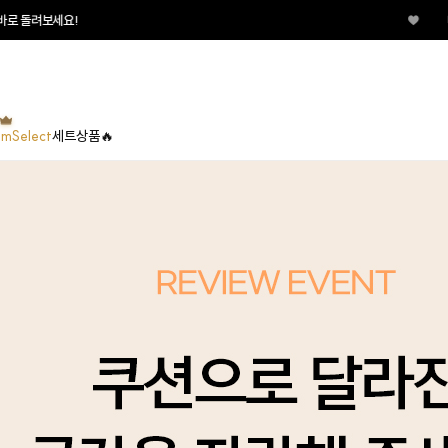
보세요!
♥
매일매일
umSelect
세트상품🔥