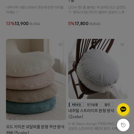
7종
너무너무 사랑스러워서 한눈에 반한 아이들
(20수 면) 올 봄에는 꼭 보여드리고 싶었던..
이예요 :)
🤍 영국스타일 빈티지 클래식 감성이 느껴지
2020 S/S 시즌 동글동글 귀여운 원형쿠션
는 잔잔한 플라워 패턴이예요 :)
♥
13%
13,900
5%
17,800
15,900
18,800
내추럴 스트라이프 원형 방석
(2color)
H W fabric design PRIBANG 코튼린넨
오드 카치온 모달와플 원형 쿠션 방석
감성의 스트라이프 패턴의 방석. 4계절 내내
커버 (5color)
사용하기 좋은 아이랍니다 :)