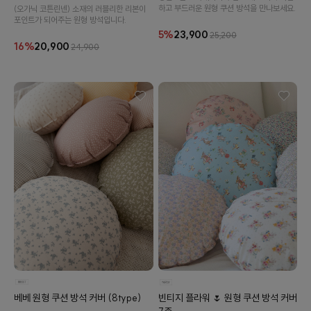
하고 부드러운 원형 쿠션 방석을 만나보세요.
(오가닉 코튼린넨) 소재의 러블리한 리본이
포인트가 되어주는 원형 방석입니다.
5%
23,900
25,200
16%
20,900
24,900
베베 원형 쿠션 방석 커버 (8type)
빈티지 플라워 🌷 원형 쿠션 방석 커버