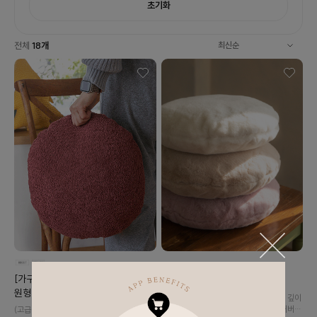
초기화
전체
18
개
포근한 구름 원형 쿠션 방석 커버
[가구점픽🤎생활발수💧] 무스 부클레
(4color)
원형 쿠션 방석 커버 (5color)
15mm 극세사 롱파일로 제작하여 더욱 깊이
있는 포근함을 느껴보실 수 있는 원형 커버
(고급 프랑스 원사 패브릭) 생활 발수로 생활