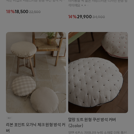
작한 귀엽고 사랑스러운 원형 쿠션 방석 시리
마카롱을 꼭 닮은 사랑스러운 디자인 원형 방
즈 입니다.
석이예요 *.*
피그먼트 가공 누비 소재로 데일리하게, 내추
18%
18,500
22,500
럴하게 사용하기 좋아요.
14%
29,900
34,900
수 있어요
말랑 도트 원형 쿠션 방석 커버
리본 포인트 오가닉 체크 원형 방석 커
(2color)
버
양면 4온스 자데니아 누빔 소재로 더욱 폭신