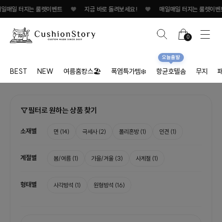
일매일 터지는 룰렛이벤트
♥
지금 바로 돌려보세요!
♥
매일매일 터지는 룰렛이벤트
0
오늘출발
BEST
NEW
여름홈캉스🏖
폭염특가템❄️
항균호텔솜
무지
필터로 원하는 상품 찾기
소재별
면
(14)
극세사
(2)
폴리혼방
(1)
인견
(1)
계절별
봄/여름
(1)
가을/겨울
(3)
사계절
(1)
형태별
사각방석
(1)
원형방석
(16)