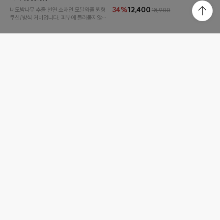
34%
12,400
너도밤나무 추출 천연 소재인 모달와플 원형
18,900
쿠션/방석 커버입니다. 피부에 들러붙지않는
시원한 냉감소재로 여름시즌 원형 방석, 쿠션
으로 추천드려요 :)
26%
15,500
20,900
내추럴 무지 원형 방석 (2color)
얀 자연염색 원형 방석 커버(1~2)
H W fabric design PRIBANG코튼 린넨
면100% 17수 , 자연염색퀄리티높은 마감처
의 특유 감성으로은은한색감과 편안한 느낌
리, 국내 최고급 워싱무명원단.사용이 더해질
의쿠션이야기 베스트 상품입니다.
수록 부드러워지는 쿠션이야기Best!
22%
12,400
26%
12,900
15,800
17,500