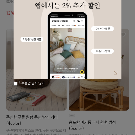
입니다.
물기에 강해요! 포근하고 따듯한 부클 소재의
무스 솔리드 시리즈를 만나보세요!
30%
19,500
27,900
13%
27,900
32,000
하루동안 열지 않기
폭신한 푸들 원형 쿠션 방석 커버
솜포함 마카롱 누비 원형 방석
(4color)
이바솜
(5color)
쿠션이야기의 베스트 셀러, 푸들 쿠션으로 제