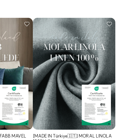
 FABB MAVEL
[MADE IN Türkiye🇮🇹] MORAL LINOLA