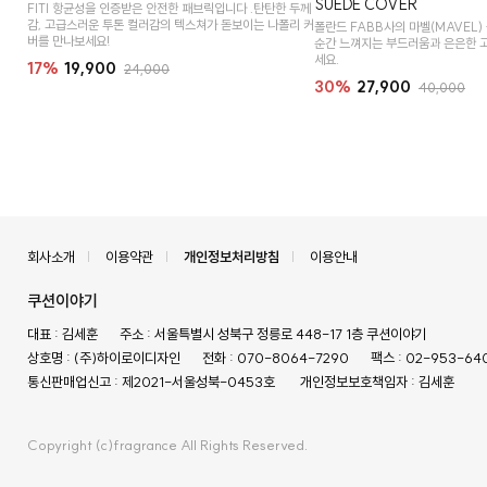
SUEDE COVER
FITI 항균성을 인증받은 안전한 패브릭입니다 .탄탄한 두께
감, 고급스러운 투톤 컬러감의 텍스쳐가 돋보이는 나폴리 커
폴란드 FABB사의 마벨(MAVEL)
버를 만나보세요!
순간 느껴지는 부드러움과 은은한 
세요.
17%
19,900
24,000
30%
27,900
40,000
회사소개
이용약관
개인정보처리방침
이용안내
쿠션이야기
대표 : 김세훈
주소 : 서울특별시 성북구 정릉로 448-17 1층 쿠션이야기
상호명 : (주)하이로이디자인
전화 : 070-8064-7290
팩스 : 02-953-64
통신판매업신고 : 제2021-서울성북-0453호
개인정보보호책임자 : 김세훈
Copyright (c)fragrance All Rights Reserved.