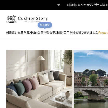
♥
매일매일 터지는 룰렛이벤트 지금 바로 돌려보
오늘출발
여름홈캉스
폭염특가템❄️
항균호텔솜
무지
패턴
등쿠션
방석
침구
리빙패브릭
Premi