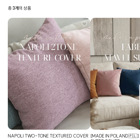
총
3개
의 상품
NAPOLI TWO-TONE TEXTURED COVER
[MADE IN POLAND🇵🇱]