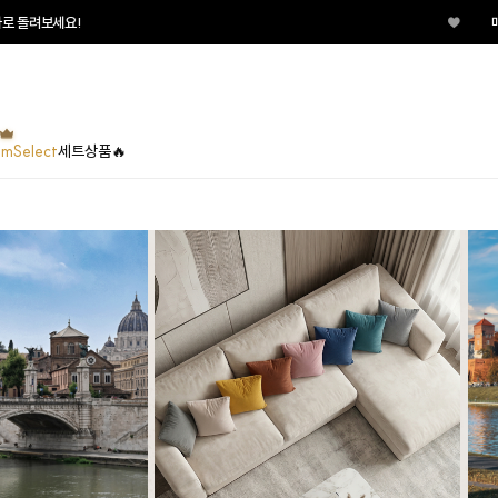
세요!
♥
매일매일 
umSelect
세트상품🔥