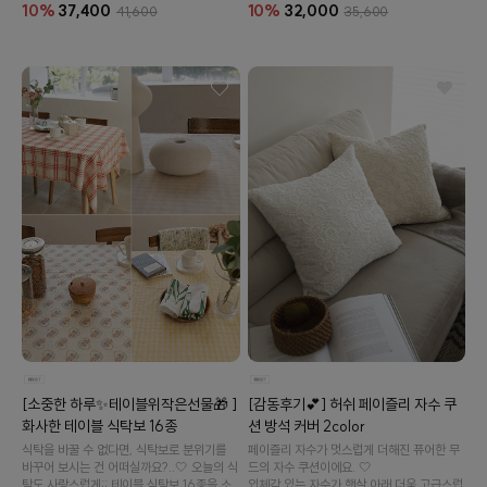
10%
37,400
10%
32,000
41,600
35,600
[소중한 하루✨테이블위작은선물🎁 ]
[감동후기💕] 허쉬 페이즐리 자수 쿠
화사한 테이블 식탁보 16종
션 방석 커버 2color
식탁을 바꿀 수 없다면, 식탁보로 분위기를
페이즐리 자수가 멋스럽게 더해진 퓨어한 무
바꾸어 보시는 건 어떠실까요?..🤍 오늘의 식
드의 자수 쿠션이에요. 🤍
탁도 사랑스럽게;; 테이블 식탁보 16종을 소
입체감 있는 자수가 햇살 아래 더욱 고급스럽