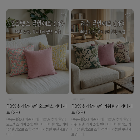
이바솜
수 있어요
[10%추가할인💸] 오코텍스 커버 세
[10%추가할인💸] 리쉬 린넨 커버 세
트 (3P)
트 (3P)
(쿠폰사용X) 기존가 대비 10% 추가 할인‼️
(쿠폰사용X) 기존가 대비 10% 추가 할인‼️
오코텍스 커버 2장, 빈티지 터치 솔리드 커버
리쉬 린넨 커버 2장, 빈티지 터치 솔리드 커
1장 랜덤으로 조합 선택이 가능한 쿠션세트입
버 1장 랜덤으로 조합 선택이 가능한 쿠션세
니다.
트입니다.