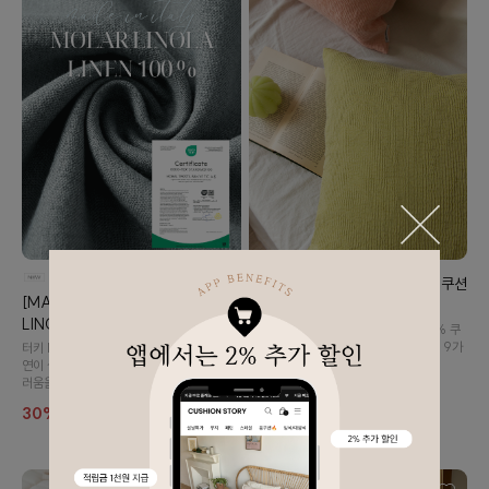
[MD추천✨] 썸머스프링 도비 면 쿠션
[MADE IN Türkiye🇮🇹] MORAL
방석 커버 9color
LINOLA 100% LINEN
산뜻한 감촉의 바이오워싱 도비면100% 쿠
션커버 입니다. :) 봄을 닮은 사랑스러운 9가
터키 MARAL LINEN 100% 린넨으로, 자
지 컬러들♥ 거실에 봄을 들여보세요!
연이 살아있는 듯한 텍스처와 편안한 고급스
러움을 경험해보세요.
21%
13,900
17,600
30%
27,900
40,000