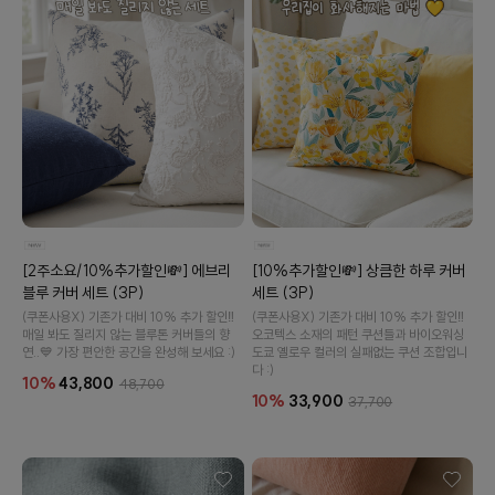
[2주소요/10%추가할인💸] 에브리
[10%추가할인💸] 상큼한 하루 커버
블루 커버 세트 (3P)
세트 (3P)
(쿠폰사용X) 기존가 대비 10% 추가 할인‼️
(쿠폰사용X) 기존가 대비 10% 추가 할인‼️
매일 봐도 질리지 않는 블루톤 커버들의 향
오코텍스 소재의 패턴 쿠션들과 바이오워싱
연..💙 가장 편안한 공간을 완성해 보세요 :)
도쿄 옐로우 컬러의 실패없는 쿠션 조합입니
다 :)
10%
43,800
48,700
10%
33,900
37,700