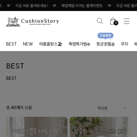
♥
지금 바로 돌려보세요!
♥
매일매일 터지는 룰렛이벤트
♥
지금 바로 돌려보
0
오늘출발
BEST
NEW
여름홈캉스🏖
폭염특가템❄️
항균호텔솜
무지
BEST
BEST
총
40
개
의 상품