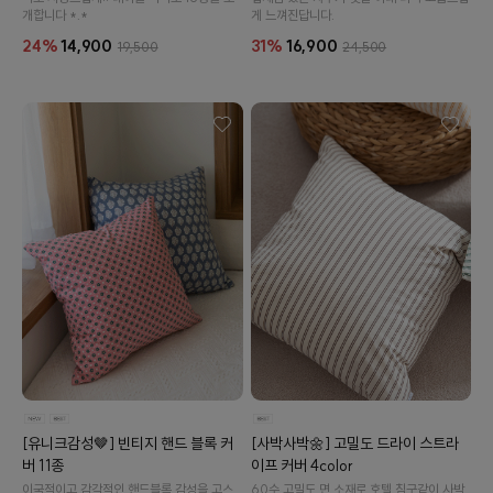
개합니다 *.*
게 느껴진답니다.
24%
14,900
31%
16,900
19,500
24,500
[유니크감성🤎] 빈티지 핸드 블록 커
[사박사박🌼] 고밀도 드라이 스트라
버 11종
이프 커버 4color
이국적이고 감각적인 핸드블록 감성을 고스
60수 고밀도 면 소재로 호텔 침구같이 사박