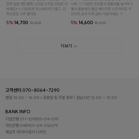
란히 담은 핸드블록 스타일 디지털 프린트 커
사박..🤍 다양한 쿠션들과 휘뚤마뚤 놓아주기
버예요*.* 다양하게 믹스매치하기 좋고, 단
좋아 활용성이 좋은 베이직한 스트라이프 쿠
독으로도 너무 좋아요.
션이라 손이 더욱 많이 가실거예요..🤍
5%
14,700
5%
14,600
15,400
15,400
더보기
고객센터
070-8064-7290
평일 13:00 ~ 16:00
/ 공휴일 및 주말 휴무
/ 점심시간 12:00 ~ 13:00
BANK INFO
기업은행 011-129855-04-019
국민은행 048401-04-216079
예금주 ㈜하이로이 디자인