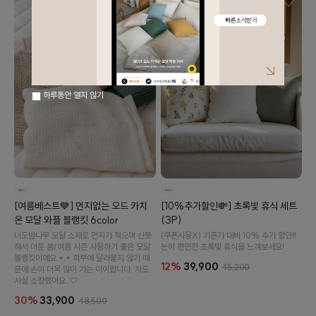
하루동안 열지 않기
[여름베스트💙] 먼지없는 오드 카치
[10%추가할인💸] 초록빛 휴식 세트
온 모달 와플 블랭킷 6color
(3P)
너도밤나무 모달 소재로 먼지가 적으며 산뜻
(쿠폰사용X) 기존가 대비 10% 추가 할인‼️
해서 더운 봄/여름 시즌 사용하기 좋은 모달
눈이 편안한 초록빛 휴식을 느껴보세요!
블랭킷이예요 *.* 피부에 달라붙지 않기 때
12%
39,900
45,200
문에 손이 더욱 많이 가는 아이랍니다. 저도
사실 소장했어요..🤍
30%
33,900
48,500