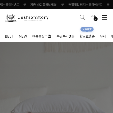
룰렛이벤트
♥
지금 바로 돌려보세요!
♥
매일매일 터지는 룰렛이벤트
♥
지금 바
0
오늘출발
BEST
NEW
여름홈캉스🏖
폭염특가템❄️
항균호텔솜
무지