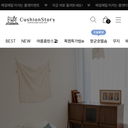
터지는 룰렛이벤트
♥
지금 바로 돌려보세요!
♥
매일매일 터지는 룰렛이벤트
♥
0
오늘출발
BEST
NEW
여름홈캉스🏖
폭염특가템❄️
항균호텔솜
무지