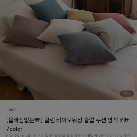
1
/
7
[물빠짐없는💙] 클린 바이오워싱 슬럽 쿠션 방석 커버
7color
바이오워싱 처리로 먼지걱정, 물빠짐 걱정이 없는 데일리 커버예요..🤍 차분하