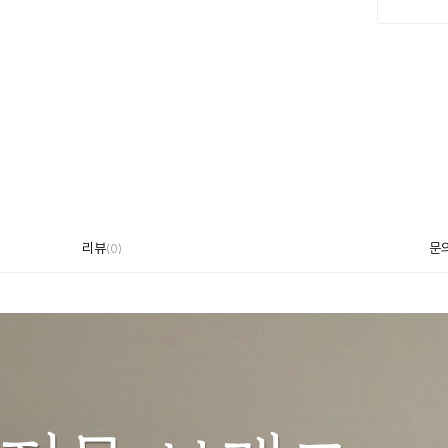
리뷰
문
(
0
)