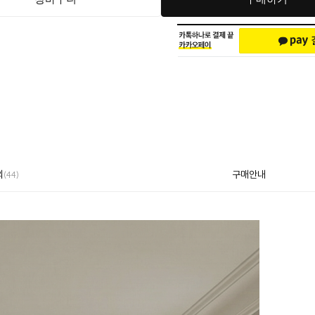
의
구매안내
(44)