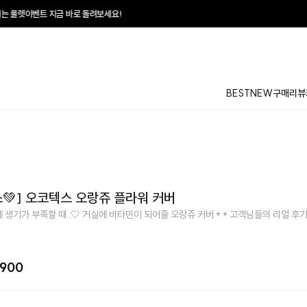
 돌려보세요!
♥
매일
BEST
NEW
구매리뷰
💚] 오코텍스 오랑쥬 플라워 커버
 생기가 부족할 때..🤍 거실에 비타민이 되어줄 오랑쥬 커버 *.* 고객님들의 리얼 
,900