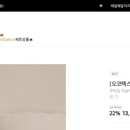
♥
매일매일 터지는 룰렛이벤트 지금 바로
umSelect
세트상품🔥
[오코텍스
우리집 거실에
요..🤍
17,900
22%
13