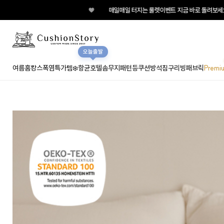
♥
매일매일 터지는 룰렛이벤트 지금 바로 돌려보세요!
오늘출발
여름홈캉스
폭염특가템❄️
항균호텔솜
무지
패턴
등쿠션
방석
침구
리빙패브릭
Premi