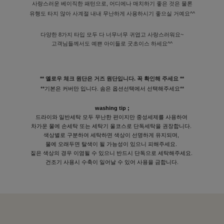
사랑스러운 베이직한 패턴으로, 어디에나 매치하기 좋은 것은 물론
유행도 타지 않아 사계절 내내 무난하게 사용하시기 좋으실 거예요^^
다양한 8가지 타입 모두 다 너무너무 귀엽고 사랑스러워요~
고객님들께서도 예쁜 아이들로 굿초이스 하세요^^
** 옐로우 체크 원단은 거즈 원단입니다. 꼭 확인해 주세요 **
**기본은 커버만 입니다. 솜은 옵션선택에서 선택해주세요**
washing tip ;
드라이와 일반세탁 모두 무난한 편이지만 중성세제를 사용하여
차가운 물에 손세탁 또는 세탁기 울코스로 단독세탁을 권장합니다.
색상별로 구분하여 세탁하면 색상이 선명하게 유지되며,
물에 오래두면 탈색이 될 가능성이 있으니 피해주세요.
짙은 색상의 경우 이염될 수 있으니 반드시 단독으로 세탁해주세요.
건조기 사용시 수축이 일어날 수 있어 사용을 금합니다.