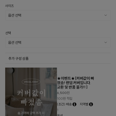
사이즈
선택
추가 구성 상품
★이벤트★[커버값이 빠
졌솜! 랜덤 커버입니다.
교환 및 반품 불가!! ]
6,500
원
100원 적립
(조건) 배송
지역별
1
옵션