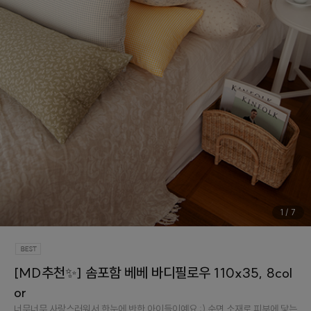
1
/
7
[MD추천✨] 솜포함 베베 바디필로우 110x35, 8col
or
너무너무 사랑스러워서 한눈에 반한 아이들이예요 :) 순면 소재로 피부에 닿는