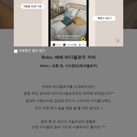
하루동안 열지 않기
Bebe, 베베 바디필로우 커버
fabric ;
코튼 면, 거즈원단(체크옐로우)
귀여운 바디필로우를 소개해드려요~
원형 쿠션, 방석에 이어 바디필로우로도 제작해 보았답니다^^
굉장히 사랑스러운 감성의 무드가
느껴지던 아이들이예요.
안고 자면 잠이 솔솔 정말 잘 올 것만 같아요 :)
침대 옆 빈 공간이 거슬리셨던 분들은,
요런 아이들로 침대 가드로 사용하셔도 좋아요~^^