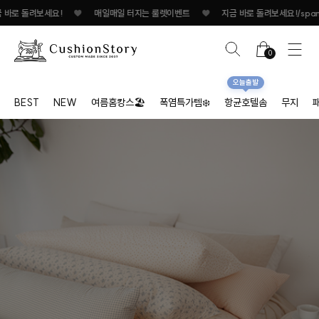
일 터지는 룰렛이벤트
♥
지금 바로 돌려보세요!
♥
매일매일 터지는 룰렛이벤트
0
오늘출발
BEST
NEW
여름홈캉스🏖
폭염특가템❄️
항균호텔솜
무지