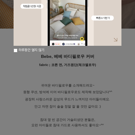
하루동안 열지 않기
Bebe, 베베 바디필로우 커버
fabric ;
코튼 면, 거즈원단(체크옐로우)
귀여운 바디필로우를 소개해드려요~
원형 쿠션, 방석에 이어 바디필로우로도 제작해 보았답니다^^
굉장히 사랑스러운 감성의 무드가
느껴지던 아이들이예요.
안고 자면 잠이 솔솔 정말 잘 올 것만 같아요 :)
침대 옆 빈 공간이 거슬리셨던 분들은,
요런 아이들로 침대 가드로 사용하셔도 좋아요~^^