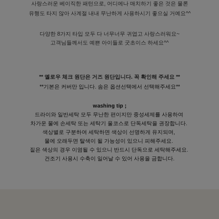
사랑스러운 베이직한 패턴으로, 어디에나 매치하기 좋은 것은 물론
유행도 타지 않아 사계절 내내 무난하게 사용하시기 좋으실 거예요^^
다양한 8가지 타입 모두 다 너무너무 귀엽고 사랑스러워요~
고객님들께서도 예쁜 아이들로 굿초이스 하세요^^
** 옐로우 체크 원단은 거즈 원단입니다. 꼭 확인해 주세요 **
**기본은 커버만 입니다. 솜은 옵션선택에서 선택해주세요**
washing tip ;
드라이와 일반세탁 모두 무난한 편이지만 중성세제를 사용하여
차가운 물에 손세탁 또는 세탁기 울코스로 단독세탁을 권장합니다.
색상별로 구분하여 세탁하면 색상이 선명하게 유지되며,
물에 오래두면 탈색이 될 가능성이 있으니 피해주세요.
짙은 색상의 경우 이염될 수 있으니 반드시 단독으로 세탁해주세요.
건조기 사용시 수축이 일어날 수 있어 사용을 금합니다.