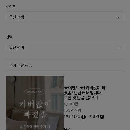
사이즈
선택
추가 구성 상품
★이벤트★[커버값이 빠
졌솜! 랜덤 커버입니다.
교환 및 반품 불가!! ]
6,500
원
100원 적립
(조건) 배송
지역별
1
옵션