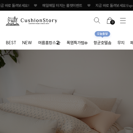
매일 터지는 룰렛이벤트
♥
지금 바로 돌려보세요!
♥
매일매일 터지는 룰렛이벤트
0
오늘출발
BEST
NEW
여름홈캉스🏖
폭염특가템❄️
항균호텔솜
무지