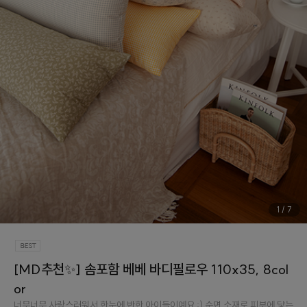
1
/
7
[MD추천✨] 솜포함 베베 바디필로우 110x35, 8col
or
너무너무 사랑스러워서 한눈에 반한 아이들이예요 :) 순면 소재로 피부에 닿는