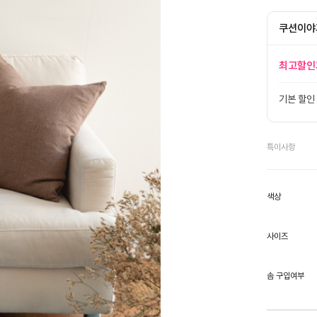
쿠션이야
최고할인
기본 할인
특이사항
색상
사이즈
솜 구입여부