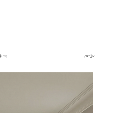
의
구매안내
(73)