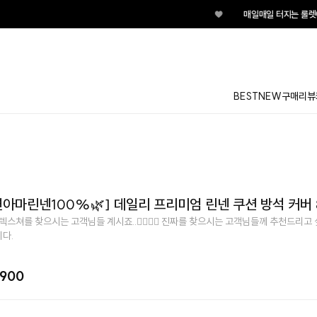
♥
매일매일 터지는 룰렛이
BEST
NEW
구매리뷰
아마린넨100%🌿] 데일리 프리미엄 린넨 쿠션 방석 커버 8
 텍스쳐를 찾으시는 고객님들 계시죠..👉🏻👈🏻 진짜를 찾으시는 고객님들께 추천드리고
다.
,900