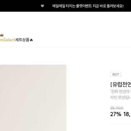
♥
매일매일 터지는 룰렛이벤트 지금 바로 돌려보세요!
umSelect
세트상품🔥
[유럽천연
'진짜'린넨의
라인 린넨입니
25,900
27%
18