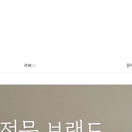
리뷰
문
(
0
)