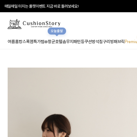
매일매일 터지는 룰렛이벤트 지금 바로 돌려보세요!
오늘출발
여름홈캉스
폭염특가템❄️
항균호텔솜
무지
패턴
등쿠션
방석
침구
리빙패브릭
Premi