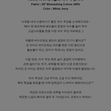
Fabric ; 60" Biowashing Cotton 100%
Color ; White, Ivory
사계절 내내 사용하시기 좋은 자수 쿠션을 소개해드려요~
60수 면 패브릭에 페이즐리 문양의 자수를 놓아 주어
고급스러움을 한층 더한 자수 쿠션 커버예요 :)
여름엔 바이오워싱 원단이 굉장히 인기가 좋아요^^
요 아이도 바이오워싱 처리를 한번 거친 원단으로
불순물이 적고, 먼지가 적게나는 장점이 있어요.
가끔 보면, 자수 쿠션 뒷면 실이 굉장히 지저분해서
손에 걸리기도 하구, 세탁할 때 많이 신경 쓰였거든요~
하지만 요 아이는 뒷면도 아주 깔끔해서 더더욱 마음에 들었답니다.
자수 쿠션은 그냥 두어도 고급 지고 예쁘지만,
특히 햇살을 받았을 때 더욱 입체감이 느껴져서 예쁘더라고요^^
색상은 자연스러운 내추럴 아이보리 컬러와
깨끗한 느낌의 화이트 컬러 두 가지입니다. 굿초이스 하세요~