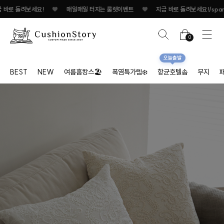
매일 터지는 룰렛이벤트
♥
지금 바로 돌려보세요!
♥
매일매일 터지는 룰렛이벤트
0
오늘출발
BEST
NEW
여름홈캉스🏖
폭염특가템❄️
항균호텔솜
무지