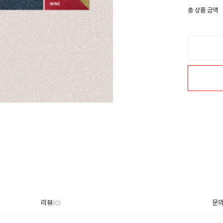
총 상품 금액
리뷰
문
(
0
)