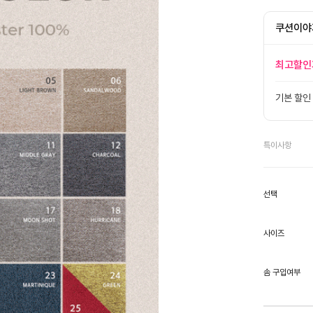
쿠션이야
최고할인
기본 할인
특이사항
선택
사이즈
솜 구입여부