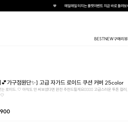
♥
매일매일 터지는 룰렛이벤트 지금 바로 돌려보세요!
BEST
NEW
구매리뷰
💕가구점원단✨] 고급 자가드 로이드 쿠션 커버 25color
는 로이드..🤍 아직도 안 써보셨다면 완전 추천드릴게요👉🏻👈🏻 고급스러운 투톤 컬러
🤍
,900