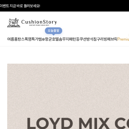
요!
♥
매일매일 터
오늘출발
여름홈캉스
폭염특가템❄️
항균호텔솜
무지
패턴
등쿠션
방석
침구
리빙패브릭
Premi