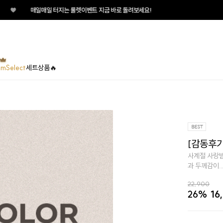
지는 룰렛이벤트 지금 바로 돌려보세요!
umSelect
세트상품🔥
[감동후기
사계절 사랑받
과 두께감이...
22,900
26%
16