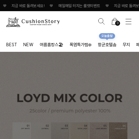
 바로 돌려보세요!
♥
매일매일 터지는 룰렛이벤트
♥
지금 바로 돌려보세요!/span
0
오늘출발
BEST
NEW
여름홈캉스🏖
폭염특가템❄️
항균호텔솜
무지