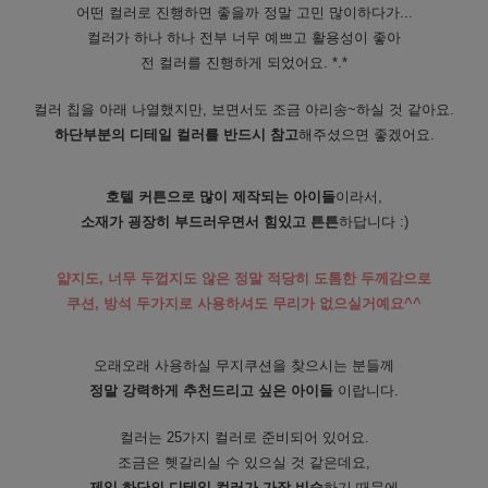
어떤 컬러로 진행하면 좋을까 정말 고민 많이하다가...
컬러가 하나 하나 전부 너무 예쁘고 활용성이 좋아
전 컬러를 진행하게 되었어요. *.*
컬러 칩을 아래 나열했지만, 보면서도 조금 아리송~하실 것 같아요.
하단부분의 디테일 컬러를 반드시 참고
해주셨으면 좋겠어요.
호텔 커튼으로 많이 제작되는 아이들
이라서,
소재가 굉장히 부드러우면서 힘있고 튼튼
하답니다 :)
얇지도, 너무 두껍지도 않은 정말 적당히 도톰한 두께감으로
쿠션, 방석 두가지로 사용하셔도 무리가 없으실거예요^^
오래오래 사용하실 무지쿠션을 찾으시는 분들께
정말 강력하게 추천드리고 싶은 아이들
이랍니다.
컬러는 25가지 컬러로 준비되어 있어요.
조금은 헷갈리실 수 있으실 것 같은데요,
제일 하단의 디테일 컬러가 가장 비슷
하기 때문에