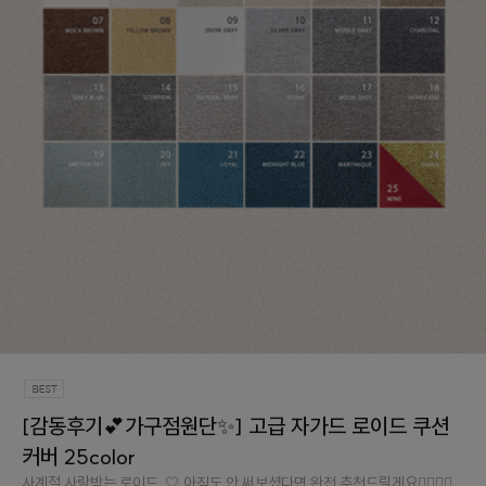
[감동후기💕가구점원단✨] 고급 자가드 로이드 쿠션
커버 25color
사계절 사랑받는 로이드..🤍 아직도 안 써보셨다면 완전 추천드릴게요👉🏻👈🏻