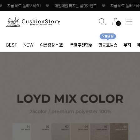
매일매일 터지는 룰렛이벤트
♥
지금 바로 돌려보세요!
♥
매일매일 터지는 룰렛
0
오늘출발
BEST
NEW
여름홈캉스🏖
폭염추천템❄️
항균호텔솜
무지