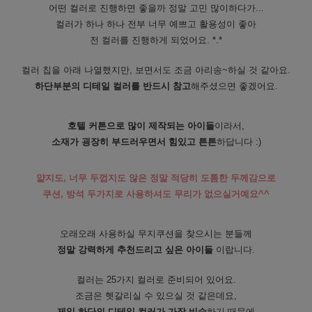
어떤 컬러로 진행하면 좋을까 정말 고민 많이하다가...
컬러가 하나 하나 전부 너무 예쁘고 활용성이 좋아
전 컬러를 진행하게 되었어요. *.*
컬러 칩을 아래 나열했지만, 보면서도 조금 아리송~하실 것 같아요.
하단부분의 디테일 컬러를 반드시 참고
해주셨으면 좋겠어요.
호텔 커튼으로 많이 제작되는 아이들
이라서,
소재가 굉장히 부드러우면서 힘있고 튼튼
하답니다 :)
얇지도, 너무 두껍지도 않은 정말 적당히 도톰한 두께감으로
쿠션, 방석 두가지로 사용하셔도 무리가 없으실거예요^^
오래오래 사용하실 무지쿠션을 찾으시는 분들께
정말 강력하게 추천드리고 싶은 아이들
이랍니다.
컬러는 25가지 컬러로 준비되어 있어요.
조금은 헷갈리실 수 있으실 것 같은데요,
제일 하단의 디테일 컬러가 가장 비슷
하기 때문에