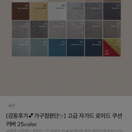
[감동후기💕가구점원단✨] 고급 자가드 로이드 쿠션
커버 25color
사계절 사랑받는 로이드..🤍 아직도 안 써보셨다면 완전 추천드릴게요👉🏻👈🏻