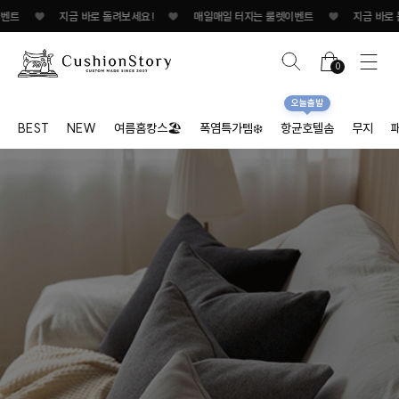
지금 바로 돌려보세요!
♥
매일매일 터지는 룰렛이벤트
♥
지금 바로 돌려보세요!/
0
오늘출발
BEST
NEW
여름홈캉스🏖
폭염특가템❄️
항균호텔솜
무지