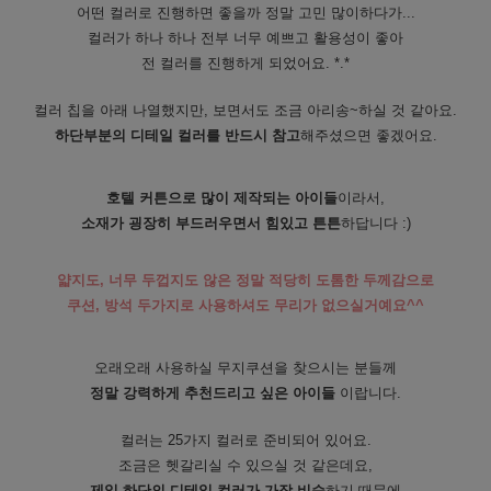
어떤 컬러로 진행하면 좋을까 정말 고민 많이하다가...
컬러가 하나 하나 전부 너무 예쁘고 활용성이 좋아
전 컬러를 진행하게 되었어요. *.*
컬러 칩을 아래 나열했지만, 보면서도 조금 아리송~하실 것 같아요.
하단부분의 디테일 컬러를 반드시 참고
해주셨으면 좋겠어요.
호텔 커튼으로 많이 제작되는 아이들
이라서,
소재가 굉장히 부드러우면서 힘있고 튼튼
하답니다 :)
얇지도, 너무 두껍지도 않은 정말 적당히 도톰한 두께감으로
쿠션, 방석 두가지로 사용하셔도 무리가 없으실거예요^^
오래오래 사용하실 무지쿠션을 찾으시는 분들께
정말 강력하게 추천드리고 싶은 아이들
이랍니다.
컬러는 25가지 컬러로 준비되어 있어요.
조금은 헷갈리실 수 있으실 것 같은데요,
제일 하단의 디테일 컬러가 가장 비슷
하기 때문에