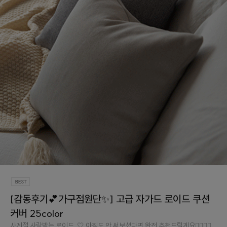
[감동후기💕가구점원단✨] 고급 자가드 로이드 쿠션
커버 25color
사계절 사랑받는 로이드..🤍 아직도 안 써보셨다면 완전 추천드릴게요👉🏻👈🏻