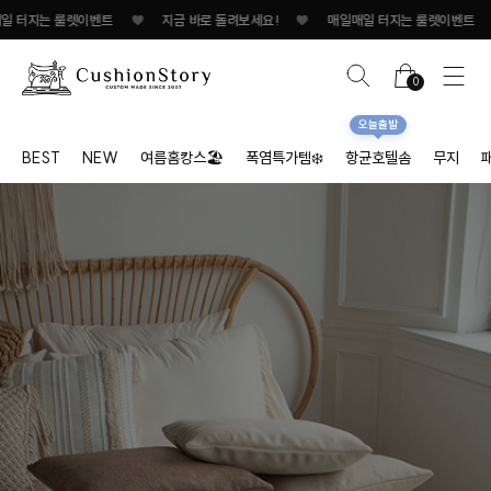
룰렛이벤트
♥
지금 바로 돌려보세요!
♥
매일매일 터지는 룰렛이벤트
♥
지금 
0
오늘출발
BEST
NEW
여름홈캉스🏖
폭염특가템❄️
항균호텔솜
무지