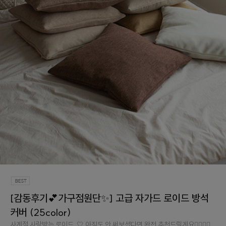
[감동후기💕가구점원단✨] 고급 자가드 로이드 방석
커버 (25color)
사계절 사랑받는 로이드..🤍 아직도 안 써보셨다면 완전 추천드릴게요👉🏻👈🏻