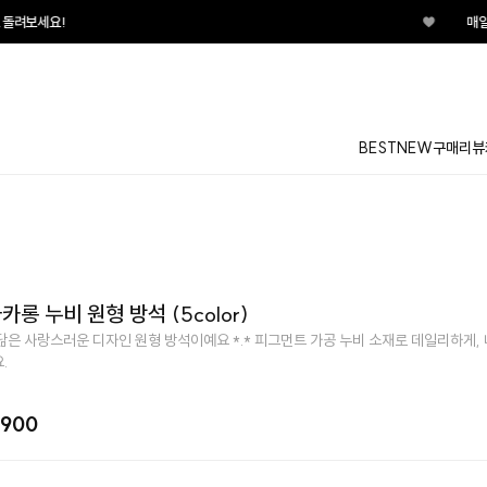
♥
매일매일 터지는 룰렛이벤트 
BEST
NEW
구매리뷰
카롱 누비 원형 방석 (5color)
닮은 사랑스러운 디자인 원형 방석이예요 *.* 피그먼트 가공 누비 소재로 데일리하게,
.
,900