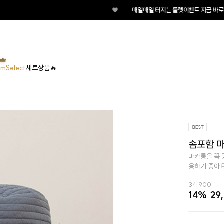
♥
매일매일 터지는 룰렛이벤트 지금 바로 돌려보세요!
umSelect
세트상품🔥
솜포함 마
마카롱을 꼭 
용하기 좋아요
34,900
14%
29