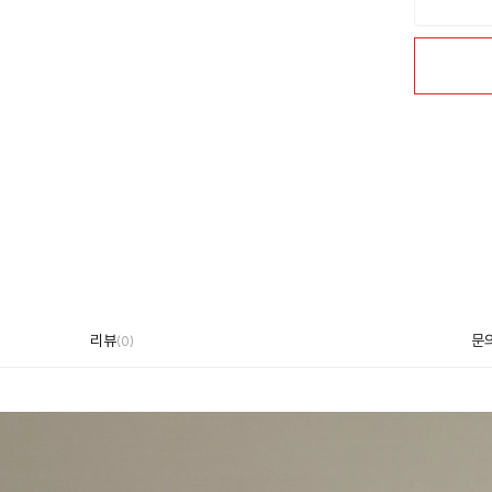
리뷰
문
(
0
)