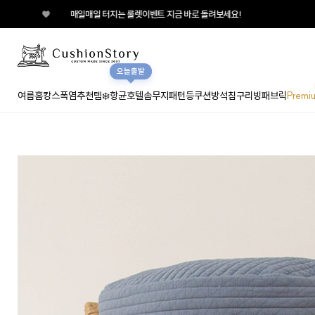
매일 터지는 룰렛이벤트 지금 바로 돌려보세요!
오늘출발
여름홈캉스
폭염추천템❄️
항균호텔솜
무지
패턴
등쿠션
방석
침구
리빙패브릭
Premi