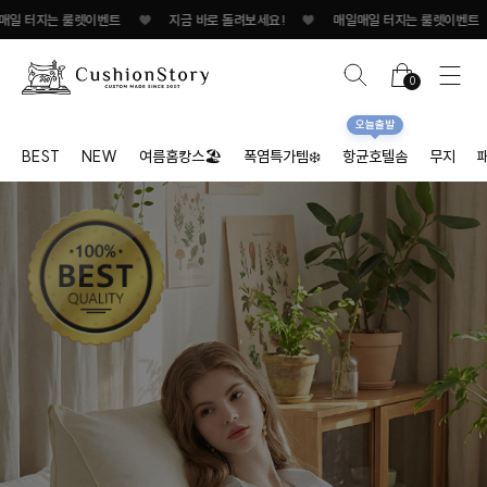
는 룰렛이벤트
♥
지금 바로 돌려보세요!
♥
매일매일 터지는 룰렛이벤트
♥
0
오늘출발
BEST
NEW
여름홈캉스🏖
폭염특가템❄️
항균호텔솜
무지