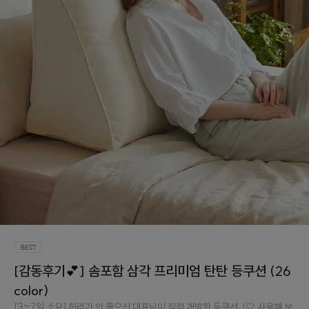
[감동후기💕] 솜포함 삼각 프리미엄 탄탄 등쿠션 (26
color)
[3~7일 소요] 허리가 안 좋으신 대표님이 직접 개발한 등쿠션..!🤍 사용해 보