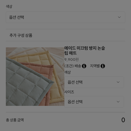
색상
추가 구성 상품
에이드 미끄럼 방지 논슬
립 매트
9,900
원
(조건) 배송
지역별
색상
사이즈
0
총 상품 금액