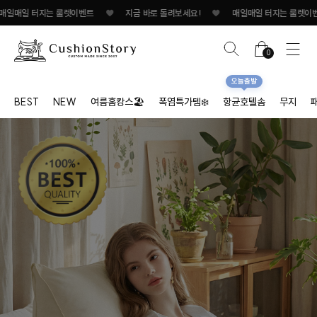
 터지는 룰렛이벤트
♥
지금 바로 돌려보세요!
♥
매일매일 터지는 룰렛이벤트
♥
0
오늘출발
BEST
NEW
여름홈캉스🏖
폭염특가템❄️
항균호텔솜
무지