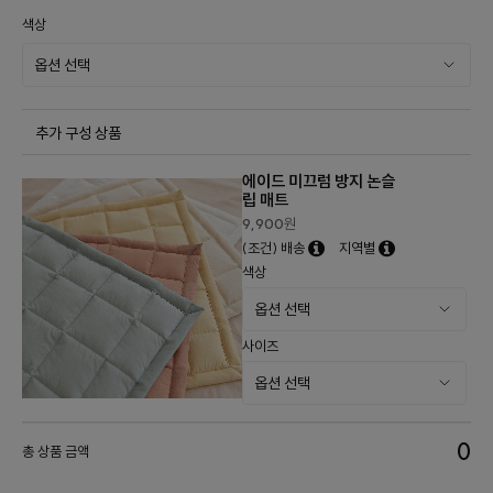
색상
추가 구성 상품
에이드 미끄럼 방지 논슬
립 매트
9,900
원
(조건) 배송
지역별
색상
사이즈
0
총 상품 금액