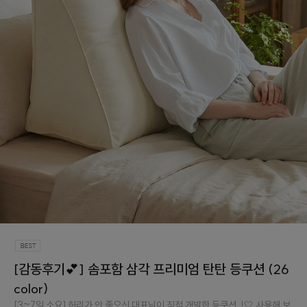
[감동후기💕] 솜포함 삼각 프리미엄 탄탄 등쿠션 (26
color)
[3~7일 소요] 허리가 안 좋으신 대표님이 직접 개발한 등쿠션..!🤍 사용해 보