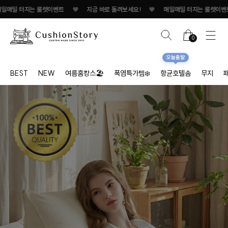
터지는 룰렛이벤트
♥
지금 바로 돌려보세요!
♥
매일매일 터지는 룰렛이벤트
♥
0
오늘출발
BEST
NEW
여름홈캉스🏖
폭염특가템❄️
항균호텔솜
무지