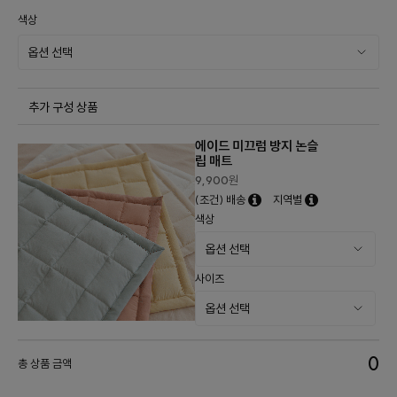
색상
추가 구성 상품
에이드 미끄럼 방지 논슬
립 매트
9,900
원
(조건) 배송
지역별
색상
사이즈
0
총 상품 금액