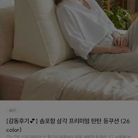
[감동후기💕] 솜포함 삼각 프리미엄 탄탄 등쿠션 (26
color)
[3~7일 소요] 허리가 안 좋으신 대표님이 직접 개발한 등쿠션..!🤍 사용해 보