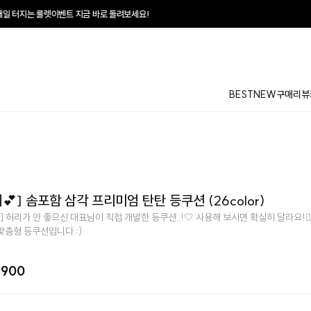
 바로 돌려보세요!
♥
BEST
NEW
구매리뷰
💕] 솜포함 삼각 프리미엄 탄탄 등쿠션 (26color)
] 허리가 안 좋으신 대표님이 직접 개발한 등쿠션..!🤍 사용해 보시면 확실히 달라요!👉🏻
맞춤형 등쿠션입니다 :)
,900