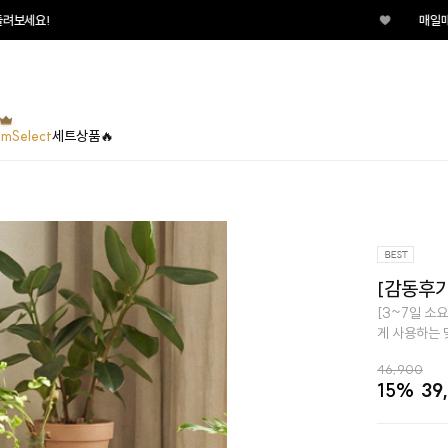
♥
매일매일 터지는 룰렛이벤트 지금
umSelect
세트상품🔥
[감동후기
[3~7일 소요
게 사용하는 
46,900
15%
39