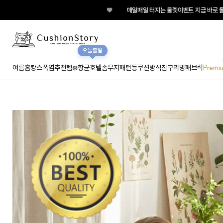
♥
매일매일 터지는 룰렛이벤트 지금 바로 돌려보세요!
오늘출발
여름홈캉스
폭염추천템❄️
항균호텔솜
무지
패턴
등쿠션
방석
침구
리빙패브릭
Premi