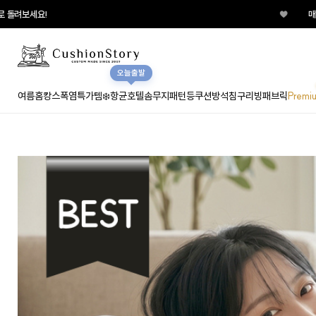
♥
매일매일 터지는 룰렛이벤트 
오늘출발
여름홈캉스
폭염특가템❄️
항균호텔솜
무지
패턴
등쿠션
방석
침구
리빙패브릭
Premi