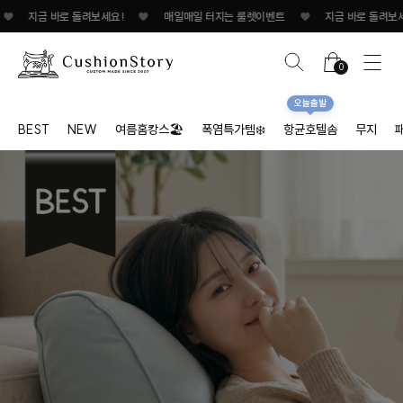
 바로 돌려보세요!
♥
매일매일 터지는 룰렛이벤트
♥
지금 바로 돌려보세요!/span
0
오늘출발
BEST
NEW
여름홈캉스🏖
폭염특가템❄️
항균호텔솜
무지