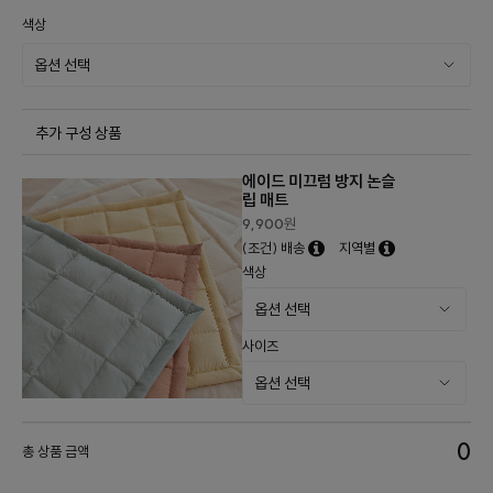
색상
추가 구성 상품
에이드 미끄럼 방지 논슬
립 매트
9,900
원
(조건) 배송
지역별
색상
사이즈
0
총 상품 금액