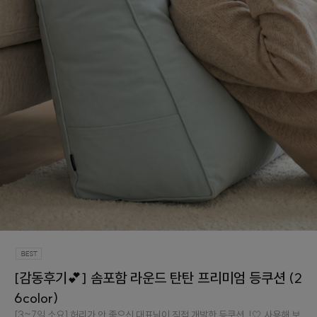
[감동후기💕] 솜포함 라운드 탄탄 프리미엄 등쿠션 (2
6color)
[3~7일 소요] 허리가 안 좋으신 대표님이 직접 개발한 등쿠션..!🤍 사용해 보