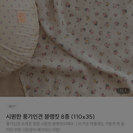
1
/
7
시원한 풍기인견 블랭킷 8종 (110x35)
풍기인견 소재로 정말 시원한 블랭킷이예요 :) 뜨거운 여름에도 가볍게 휙 둘
러만 주면 시원함이 배가되는 마법!