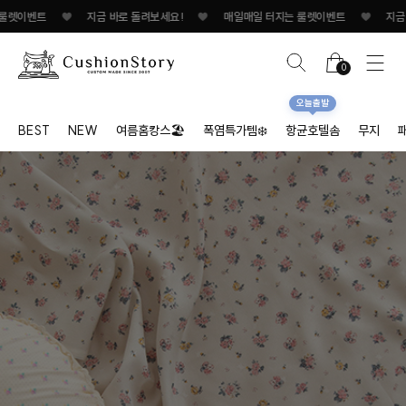
♥
지금 바로 돌려보세요!
♥
매일매일 터지는 룰렛이벤트
♥
지금 바로 돌려보세
0
오늘출발
BEST
NEW
여름홈캉스🏖
폭염특가템❄️
항균호텔솜
무지