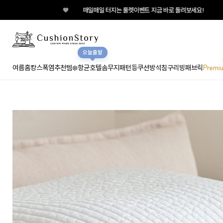
♥
매일매일 터지는 룰렛이벤트 지금 바로 돌려보세요!
오늘출발
여름홈캉스
폭염추천템❄️
항균호텔솜
무지
패턴
등쿠션
방석
침구
리빙패브릭
Premi