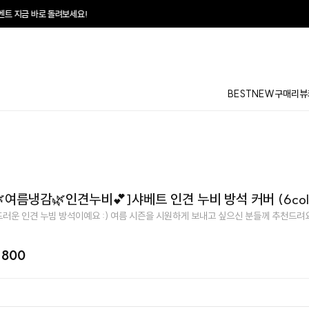
!
♥
매일매일 터지는
BEST
NEW
구매리뷰
여름냉감🌿인견누비💕]샤베트 인견 누비 방석 커버 (6col
러운 인견 누빔 방석이예요 :) 여름 시즌을 시원하게 보내고 싶으신 분들께 추천드려요
,800