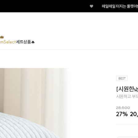
♥
매일매일 터지는 룰렛이벤트 지금 바로 돌려보세요
umSelect
세트상품🔥
[시원한
시원하고 부드
28,500
27%
20