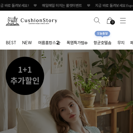
매일매일 터지는 룰렛이벤트
♥
지금 바로 돌려보세요!
♥
매일매일 터지는 룰렛이
0
오늘출발
BEST
NEW
여름홈캉스🏖
폭염특가템❄️
항균호텔솜
무지