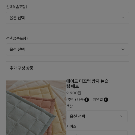
선택1(솜포함)
선택2(솜포함)
추가 구성 상품
에이드 미끄럼 방지 논슬
립 매트
9,900
원
(조건) 배송
지역별
색상
사이즈