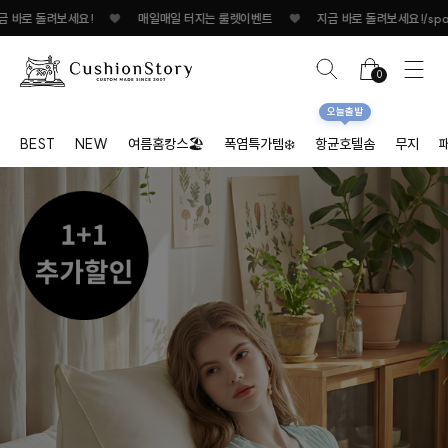
일매일 터지는 룰렛이벤트
♥
지금 바로 돌려보세요!
♥
매일매일 터지는 룰렛이벤
0
오늘출발
BEST
NEW
여름홈캉스🏖
폭염특가템❄️
항균호텔솜
무지