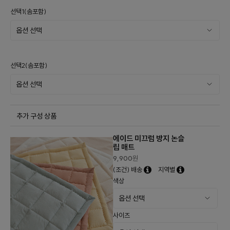
선택1(솜포함)
선택2(솜포함)
추가 구성 상품
에이드 미끄럼 방지 논슬
립 매트
9,900
원
(조건) 배송
지역별
색상
사이즈