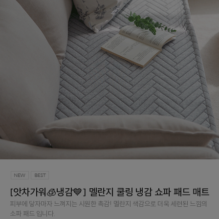
[앗차가워🧊냉감💙] 멜란지 쿨링 냉감 쇼파 패드 매트
피부에 닿자마자 느껴지는 시원한 촉감! 멜란지 색감으로 더욱 세련된 느낌의
소파 패드 입니다.