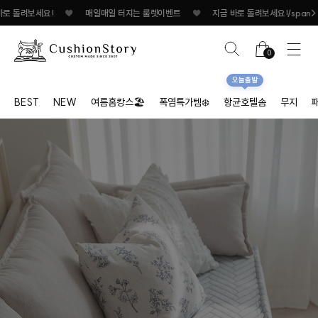
지는 룰렛이벤트
♥
지금 바로 돌려보세요!
♥
매일매일 터지는 룰렛이벤트
♥
0
오늘출발
BEST
NEW
여름홈캉스🏖
폭염특가템❄️
항균호텔솜
무지