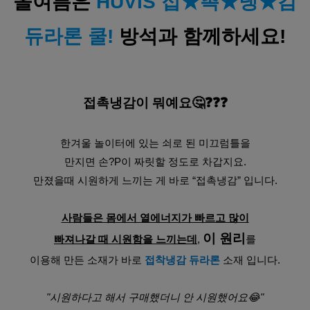
올여름은 
HUVIS 접★촉★냉★감
듀라론 쿨!
 방석과 함께하세요!
접촉냉감이 뭐예요🤔❓❓❓
한겨울 놀이터에 있는 쇠로 된 미끄럼틀을
만지면 손?P이 짜릿할 정도로 차갑지요.
만졌을때 시원하게 느끼는 게 바로 “접촉냉감” 입니다.
사람들은 몸에서 열에너지가 빠르고 많이
이 원리
빠져나갈 때 시원함을 느끼는데
, 
를
이용해 만든 소재가 바로 
접착냉감 듀라론
 소재 입니다.
"시원하다고 해서 구매했더니 안 시원했어요😂"