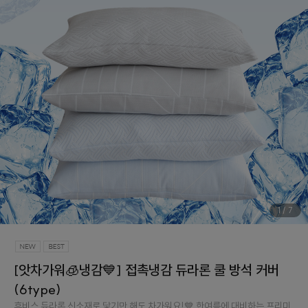
1
/
7
[앗차가워🧊냉감💙] 접촉냉감 듀라론 쿨 방석 커버
(6type)
휴비스 듀라론 신소재로 닿기만 해도 차가워요!💙 한여름에 대비하는 프리미