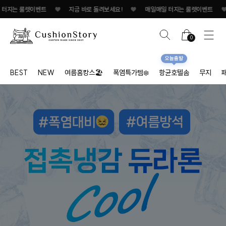
룰렛이벤트
♥
지금 바로 돌려보세요!
♥
매일매일 터지는 룰렛이벤트
♥
지금 
0
오늘출발
BEST
NEW
여름홈캉스🏖
폭염특가템❄️
항균호텔솜
무지