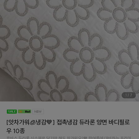
1
/
7
[앗차가워🧊냉감💙] 접촉냉감 듀라론 양면 바디필로
우 10종
휴비스 듀라론 신소재로 닿기만 해도 차가워요!💙 한여름에 대비하는 프리미