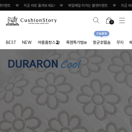
♥
지금 바로 돌려보세요!
♥
매일매일 터지는 룰렛이벤트
♥
지금 바로 돌려보세요
0
오늘출발
BEST
NEW
여름홈캉스🏖
폭염특가템❄️
항균호텔솜
무지