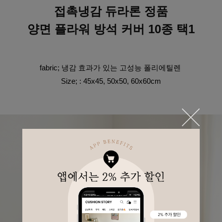
접촉냉감 듀라론 정품
양면 플라워 방석 커버 10종 택1
fabric; 냉감 효과가 있는 고성능 폴리에틸렌 
Size; : 45x45, 50x50, 60x60cm