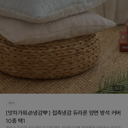
1
/
7
[앗차가워🧊냉감💙] 접촉냉감 듀라론 양면 방석 커버
10종 택1
휴비스 듀라론 신소재로 닿기만 해도 차가워요!💙 한여름에 대비하는 프리미