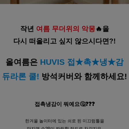
작년 
여름 무더위의 악몽
🔥을
다시 떠올리고 싶지 않으시다면?!
올여름은 
HUVIS 접★촉★냉★감
듀라론 쿨!
 방석커버와 함께하세요!
접촉냉감이 뭐예요🤔❓❓❓
한겨울 놀이터에 있는 쇠로 된 미끄럼틀을
만지면 손?P이 짜릿할 정도로 차갑지요.