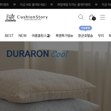
♥
지금 바로 돌려보세요!
♥
매일매일 터지는 룰렛이벤트
♥
지금 바로 돌려보세요
0
오늘출발
BEST
NEW
여름홈캉스🏖
폭염특가템❄️
항균호텔솜
무지