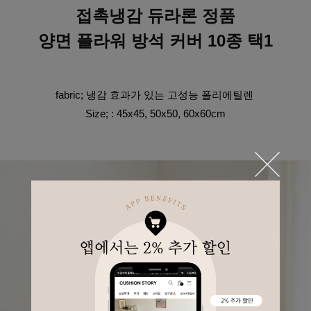
접촉냉감 듀라론 정품
양면 플라워 방석 커버 10종 택1
fabric; 냉감 효과가 있는 고성능 폴리에틸렌 
Size; : 45x45, 50x50, 60x60cm