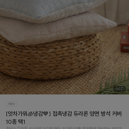
1
/
7
[앗차가워🧊냉감💙] 접촉냉감 듀라론 양면 방석 커버
10종 택1
휴비스 듀라론 신소재로 닿기만 해도 차가워요!💙 한여름에 대비하는 프리미