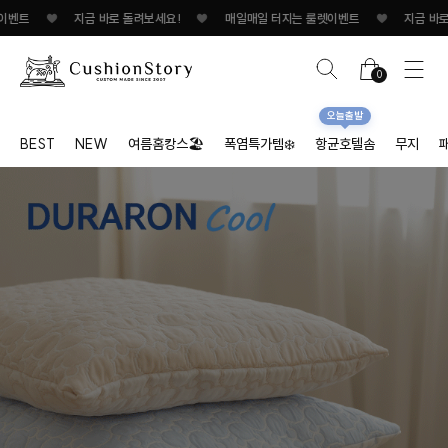
♥
지금 바로 돌려보세요!
♥
매일매일 터지는 룰렛이벤트
♥
지금 바로 돌려보세요!
0
오늘출발
BEST
NEW
여름홈캉스🏖
폭염특가템❄️
항균호텔솜
무지