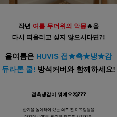
작년 
여름 무더위의 악몽
🔥을
다시 떠올리고 싶지 않으시다면?!
올여름은 
HUVIS 접★촉★냉★감
듀라론 쿨!
 방석커버와 함께하세요!
접촉냉감이 뭐예요🤔❓❓❓
한겨울 놀이터에 있는 쇠로 된 미끄럼틀을
만지면 손?P이 짜릿할 정도로 차갑지요.