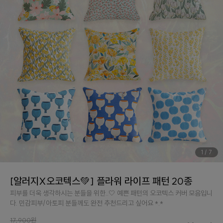
1
/
7
[알러지X오코텍스💚] 플라워 라이프 패턴 20종
피부를 더욱 생각하시는 분들을 위한..🤍 예쁜 패턴의 오코텍스 커버 모음입니
다. 민감피부/아토피 분들께도 완전 추천드리고 싶어요 *.*
17,900원