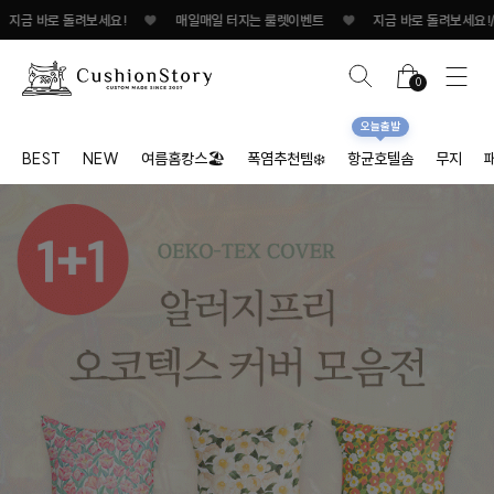
바로 돌려보세요!
♥
매일매일 터지는 룰렛이벤트
♥
지금 바로 돌려보세요!/span
0
오늘출발
BEST
NEW
여름홈캉스🏖
폭염추천템❄️
항균호텔솜
무지