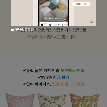
하루동안 열지 않기
✔유럽 섬유 안전 인증
 오코텍스 인증
✔99.9% 
항균/항염
✔안티 바이러스,
 집먼지 진드기 차단