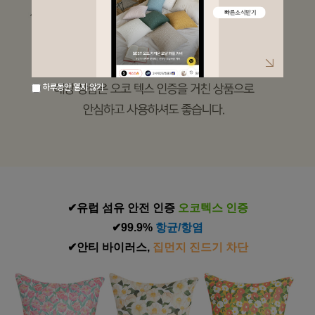
하루동안 열지 않기
✔유럽 섬유 안전 인증
 오코텍스 인증
✔99.9% 
항균/항염
✔안티 바이러스,
 집먼지 진드기 차단