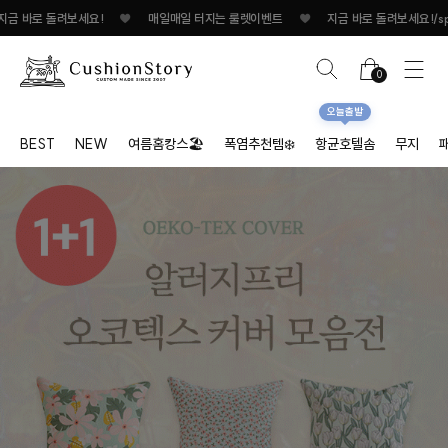
매일매일 터지는 룰렛이벤트
♥
지금 바로 돌려보세요!
♥
매일매일 터지는 룰렛
0
오늘출발
BEST
NEW
여름홈캉스🏖
폭염추천템❄️
항균호텔솜
무지