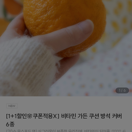
1
/
6
[1+1할인🌸쿠폰적용X] 비타민 가든 쿠션 방석 커버
6종
(20수 옥스포드 면) 싱그러움이 부족한 우리집에, 비타민이 되어줄..👉🏻👈🏻 사