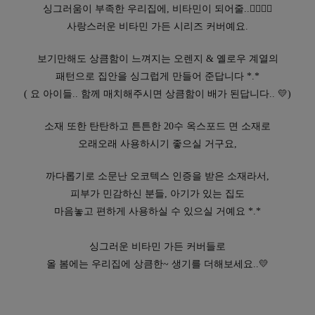
싱그러움이 부족한 우리집에, 비타민이 되어줄..👉🏻👈🏻
사랑스러운 비타민 가든 시리즈 커버예요.
보기만해도 상큼함이 느껴지는 오렌지 & 옐로우 계열의
패턴으로 집안을 싱그럽게 만들어 준답니다 *.*
( 요 아이들.. 함께 매치해주시면 상큼함이 배가 된답니다..
💛
)
소재 또한 탄탄하고 튼튼한 20수 옥스포드 면 소재로
오래오래 사용하시기 좋으실 거구요,
까다롭기로 소문난 오코텍스 인증을 받은 소재라서,
피부가 민감하신 분들, 아기가 있는 집도
마음놓고 편하게 사용하실 수 있으실 거예요 *.*
싱그러운 비타민 가든 커버들로
올 봄에는 우리집에 상큼한~ 생기를 더해보세요..💛