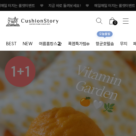
 룰렛이벤트
♥
지금 바로 돌려보세요!
♥
매일매일 터지는 룰렛이벤트
♥
지금
0
오늘출발
BEST
NEW
여름홈캉스🏖
폭염특가템❄️
항균호텔솜
무지