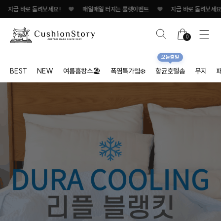
매일매일 터지는 룰렛이벤트
♥
지금 바로 돌려보세요!
♥
매일매일 터지는 룰렛
0
오늘출발
BEST
NEW
여름홈캉스🏖
폭염특가템❄️
항균호텔솜
무지