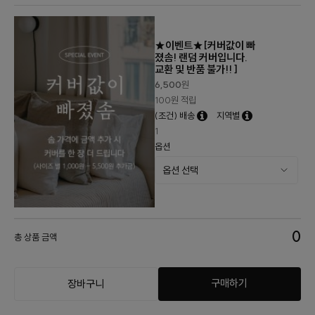
★이벤트★[커버값이 빠
졌솜! 랜덤 커버입니다.
교환 및 반품 불가!! ]
6,500
원
100원 적립
(조건) 배송
지역별
1
옵션
0
총 상품 금액
구매하기
장바구니