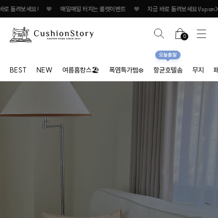
 터지는 룰렛이벤트
♥
지금 바로 돌려보세요!
♥
매일매일 터지는 룰렛이벤트
0
오늘출발
BEST
NEW
여름홈캉스🏖
폭염특가템❄️
항균호텔솜
무지