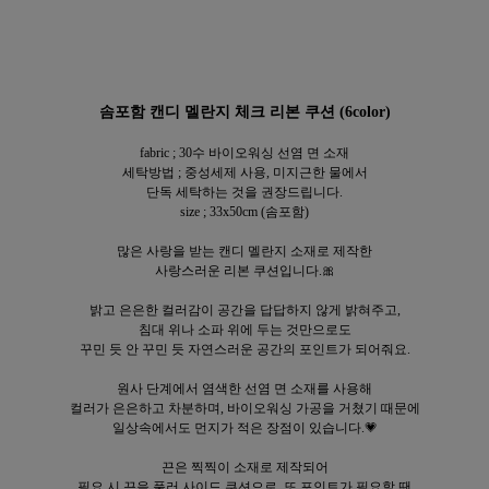
솜포함 캔디 멜란지 체크
리본 쿠션 (6color)
fabric ; 30수 바이오워싱 선염 면 소재
세탁방법 ; 중성세제 사용, 미지근한 물에서
단독 세탁하는 것을 권장드립니다.
size ; 33x50cm (솜포함)
많은 사랑을 받는 캔디 멜란지 소재로 제작한
사랑스러운 리본 쿠션입니다.🎀
밝고 은은한 컬러감이 공간을 답답하지 않게 밝혀주고,
침대 위나 소파 위에 두는 것만으로도
꾸민 듯 안 꾸민 듯 자연스러운 공간의 포인트가 되어줘요.
원사 단계에서 염색한 선염 면 소재를 사용해
컬러가 은은하고 차분하며, 바이오워싱 가공을 거쳤기 때문에
일상속에서도 먼지가 적은 장점이 있습니다.💗
끈은 찍찍이 소재로 제작되어
필요 시 끈을 풀러 사이드 쿠션으로, 또 포인트가 필요할 땐