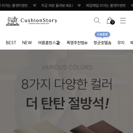
는 룰렛이벤트
♥
지금 바로 돌려보세요!
♥
매일매일 터지는 룰렛이벤트
♥
지
0
오늘출발
BEST
NEW
여름홈캉스🏖
폭염추천템❄️
항균호텔솜
무지