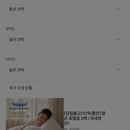
무지3
사이즈
추가 구성 상품
[당일출고/10%할인] 항
균 호텔솜 3개 (국내생
산)
16,200
원