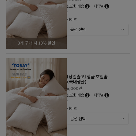
(조건) 배송
지역별
1
사이즈
[당일출고] 항균 호텔솜
(국내생산)
6,000
원
(조건) 배송
지역별
1
사이즈