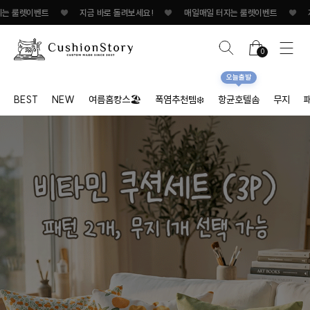
벤트
♥
지금 바로 돌려보세요!
♥
매일매일 터지는 룰렛이벤트
♥
지금 바로 돌
0
오늘출발
BEST
NEW
여름홈캉스🏖
폭염추천템❄️
항균호텔솜
무지