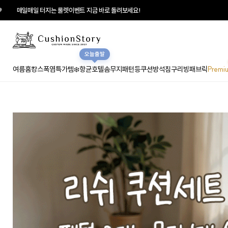
룰렛이벤트 지금 바로 돌려보세요!
오늘출발
여름홈캉스
폭염특가템❄️
항균호텔솜
무지
패턴
등쿠션
방석
침구
리빙패브릭
Premi