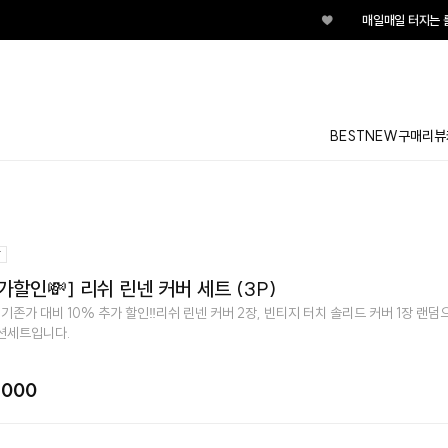
♥
매일매일 터지는 룰렛이벤트 지금 바로 돌려
BEST
NEW
구매리뷰
가할인💸] 리쉬 린넨 커버 세트 (3P)
 기존가 대비 10% 추가 할인‼️리쉬 린넨 커버 2장, 빈티지 터치 솔리드 커버 1장 랜덤
션세트입니다.
,000