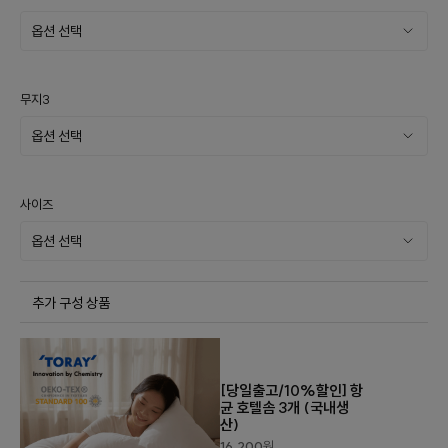
무지3
사이즈
추가 구성 상품
[당일출고/10%할인] 항
균 호텔솜 3개 (국내생
산)
16,200
원