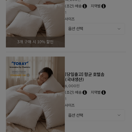
(조건) 배송
지역별
1
사이즈
[당일출고] 항균 호텔솜
(국내생산)
6,000
원
(조건) 배송
지역별
1
사이즈