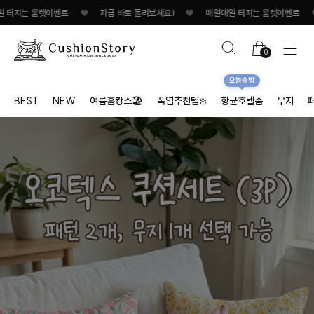
룰렛이벤트
♥
지금 바로 돌려보세요!
♥
매일매일 터지는 룰렛이벤트
♥
지금 
0
오늘출발
BEST
NEW
여름홈캉스🏖
폭염추천템❄️
항균호텔솜
무지