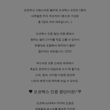
은은하고 사랑스러운 플라워 오코텍스 프린트 2종과
내추럴한 무지 쿠션커버 1종으로 구성된
총 3장의 커버 세트입니다. :)
오코텍스 인증 원단 20종 중에서
원하는 컬러 2가지를 직접 고를 수 있어서
취향대로 조합해서 매치하기 좋은!
합리적인 세트랍니다..👉🏻👈🏻
부드러운 코튼 소재로 제작돼서
촉감도 편안하고 데일리로 쓰기 딱 좋구요,
소파, 침대, 의자등 다양한 공간에
나만의 분위기로 매치해 보실 수 있어요.
💚
오코텍스 인증 원단이란? 💚
오코텍스(OEKO-TEX®) 인증은
유해물질 테스트를 통과한 안전한