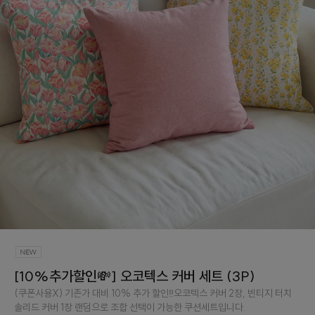
[10%추가할인💸] 오코텍스 커버 세트 (3P)
(쿠폰사용X) 기존가 대비 10% 추가 할인‼️오코텍스 커버 2장, 빈티지 터치
솔리드 커버 1장 랜덤으로 조합 선택이 가능한 쿠션세트입니다.