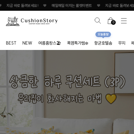
금 바로 돌려보세요!
♥
매일매일 터지는 룰렛이벤트
♥
지금 바로 돌려보세요!/spa
0
오늘출발
BEST
NEW
여름홈캉스🏖
폭염특가템❄️
항균호텔솜
무지