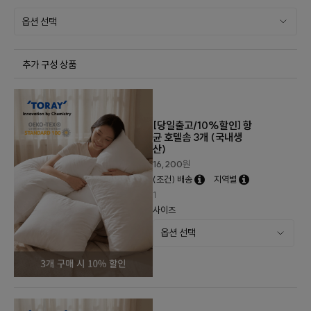
추가 구성 상품
[당일출고/10%할인] 항
균 호텔솜 3개 (국내생
산)
16,200
원
(조건) 배송
지역별
1
사이즈