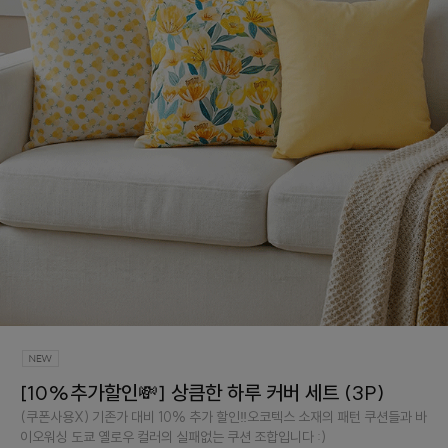
[10%추가할인💸] 상큼한 하루 커버 세트 (3P)
(쿠폰사용X) 기존가 대비 10% 추가 할인‼️오코텍스 소재의 패턴 쿠션들과 바
이오워싱 도쿄 옐로우 컬러의 실패없는 쿠션 조합입니다 :)