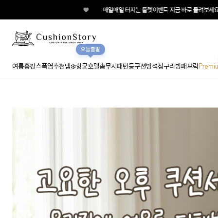
♥
매일매일 터지는 룰렛이벤트 지금 바로 돌려보세요!
오늘출발
여름홈캉스
폭염추천템❄️
항균호텔솜
무지
패턴
등쿠션
방석
침구
리빙패브릭
Premi