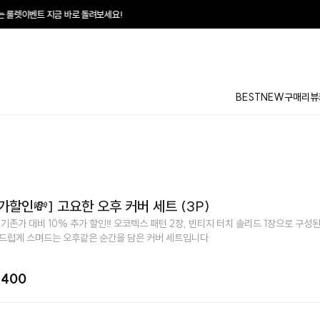
돌려보세요!
♥
매일매
BEST
NEW
구매리뷰
가할인💸] 고요한 오후 커버 세트 (3P)
 기존가 대비 10% 추가 할인‼️ 오코텍스 패턴 2장, 빈티지 터치 솔리드 1장으로 구
부드럽게 스며드는 오후같은 순간을 담은 커버 세트입니다.
,400