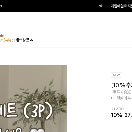
♥
매일매일 터지는 룰렛이벤트 지금 바로 
umSelect
세트상품🔥
[10%추
(쿠폰사용X)
다. 햇살이 
41,600
10%
37