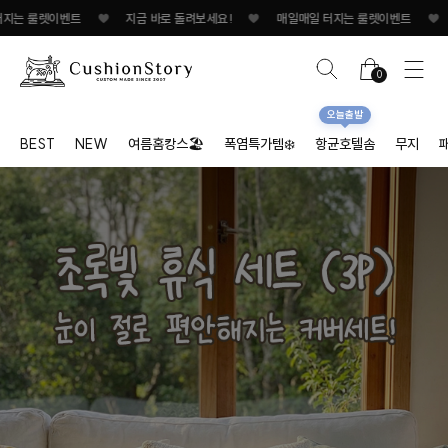
렛이벤트
♥
지금 바로 돌려보세요!
♥
매일매일 터지는 룰렛이벤트
♥
지금 바로
0
오늘출발
BEST
NEW
여름홈캉스🏖
폭염특가템❄️
항균호텔솜
무지