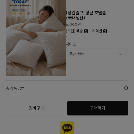
[당일출고] 항균 호텔솜
(국내생산)
6,000
원
(조건) 배송
지역별
1
사이즈
0
총 상품 금액
구매하기
장바구니