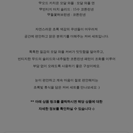
💚오드 카치온 모달 와플 : 모달 와플 면
💚
빈티지 터치 솔리드 : 15수 코튼린넨
💚들꽃허브린넨
: 코튼린넨
자연스러운 초록 색감의 쿠션들이 어우러져
공간에 편안하고 맑은 분위기를 더해주는 커버 세트입니다.
수 있어요
톡톡한 질감의 모달 와플 커버가 밋밋함을 덜어주고,
빈티지한 무드의 솔리드와 내추럴한 코튼린넨 패턴이 조화를 이루어
부담 없이 오래도록 사용하기 좋은 구성이에요.
눈이 편안하고 계속 마음이 절로 편안해지는
초록빛 휴식을 담은 커버 세트를 만나보세요 :)
** 아래 상품 링크를 클릭하시면 해당 상품에 대한
자세한 정보를 확인하실 수 있습니다 :)