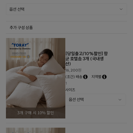
추가 구성 상품
[당일출고/10%할인] 항
균 호텔솜 3개 (국내생
산)
16,200
원
(조건) 배송
지역별
1
사이즈