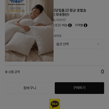
[당일출고] 항균 호텔솜
(국내생산)
6,000
원
(조건) 배송
지역별
1
사이즈
0
총 상품 금액
구매하기
장바구니