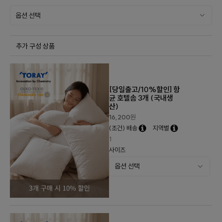
추가 구성 상품
[당일출고/10%할인] 항
균 호텔솜 3개 (국내생
산)
16,200
원
(조건) 배송
지역별
1
사이즈