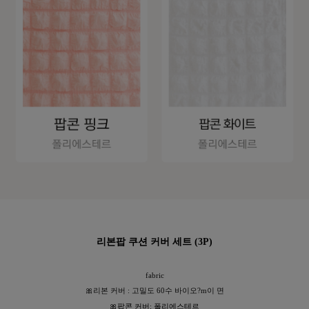
이바솜
리본팝 쿠션 커버 세트 (3P)
fabric
🎀리본 커버 : 고밀도 60수 바이오?m이 면
🎀
팝콘 커버
: 폴리에스테르