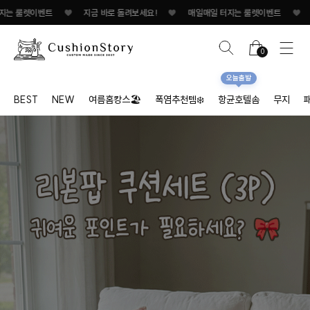
렛이벤트
♥
지금 바로 돌려보세요!
♥
매일매일 터지는 룰렛이벤트
♥
지금 바로
0
오늘출발
BEST
NEW
여름홈캉스🏖
폭염추천템❄️
항균호텔솜
무지