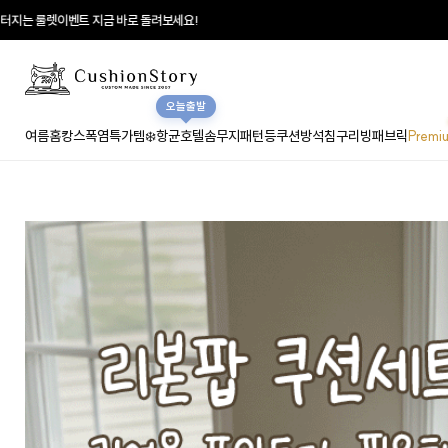
지는 룰렛이벤트 지금 바로 돌려보세요!
오늘출발
여름홈캉스
폭염특가템❄️
항균호텔솜
무지
패턴
등쿠션
방석
침구
리빙패브릭
Premi