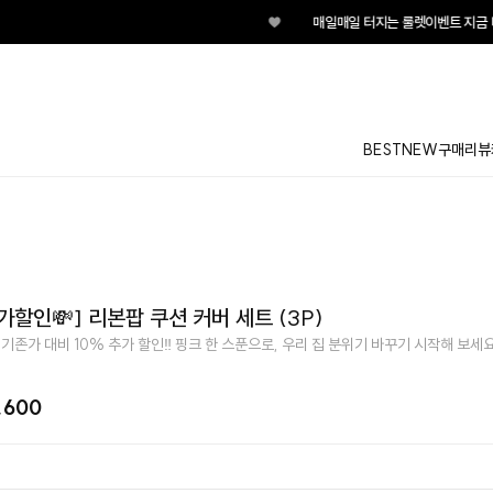
♥
매일매일 터지는 룰렛이벤트 지금 바
BEST
NEW
구매리뷰
가할인💸] 리본팝 쿠션 커버 세트 (3P)
 기존가 대비 10% 추가 할인‼️ 핑크 한 스푼으로, 우리 집 분위기 바꾸기 시작해 보세요
,600