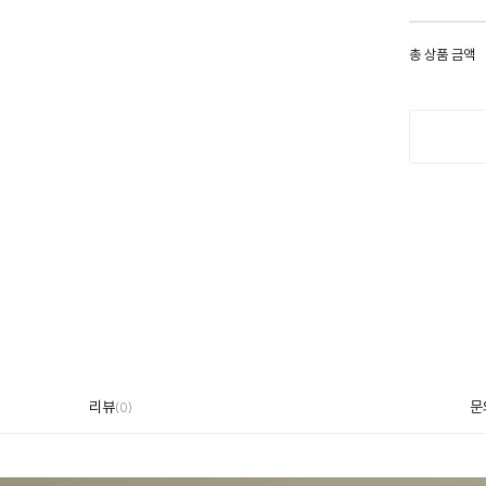
총 상품 금액
리뷰
문
(
0
)