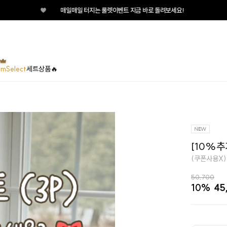
♥
매일매일 터지는 룰렛이벤트 지금 바로 돌려보세요!
umSelect
세트상품🔥
[10%추
(쿠폰사용X)
50,700
10%
45