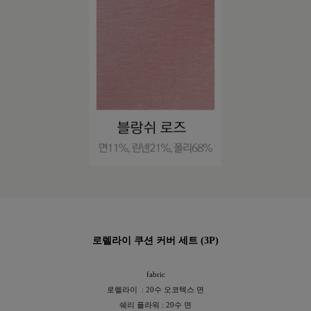
이바솜
수 있어요
로렐라이 쿠션 커버 세트 (3P)
fabric
로렐라이 : 20수 오코텍스 면
쉐리 플라워 : 20수 면