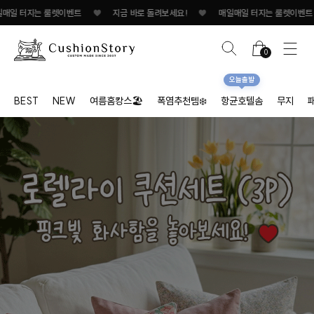
지는 룰렛이벤트
♥
지금 바로 돌려보세요!
♥
매일매일 터지는 룰렛이벤트
♥
0
오늘출발
BEST
NEW
여름홈캉스🏖
폭염추천템❄️
항균호텔솜
무지