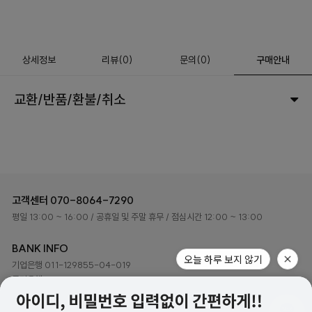
상세정보
리뷰
(
0
)
문의
(0)
구매안내
교환/반품/환불/취소
고객센터
070-8064-7290
평일 13:00 ~ 16:00
/ 공휴일 및 주말 휴무
/ 점심시간 12:00 ~ 13:00
BANK INFO
기업은행 011-129855-04-019
국민은행 048401-04-216079
예금주 ㈜하이로이 디자인