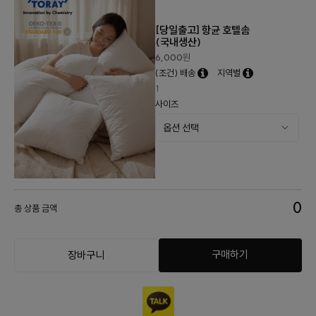
[당일출고] 항균 호텔솜
(국내생산)
6,000
원
(조건) 배송
지역별
1
사이즈
0
총 상품 금액
구매하기
장바구니