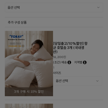
추가 구성 상품
[당일출고/10%할인] 항
균 호텔솜 3개 (국내생
산)
16,200
원
(조건) 배송
지역별
1
사이즈