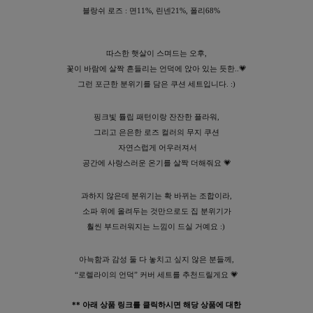
블랑쉬 로즈 : 면11%, 린넨21%, 폴리68%
따스한 햇살이 스며드는 오후,
꽃이 바람에 살짝 흔들리는 언덕에 앉아 있는 듯한..💗
그런 포근한 분위기를 담은 쿠션 세트입니다. :)
핑크빛 튤립 패턴이랑 잔잔한 플라워,
그리고 은은한 로즈 컬러의 무지 쿠션
자연스럽게 어우러져서
공간에 사랑스러운 온기를 살짝 더해줘요 💗
과하지 않은데 분위기는 확 바뀌는 조합이라,
소파 위에 올려두는 것만으로도 집 분위기가
훨씬 부드러워지는 느낌이 드실 거예요 :)
아늑함과 감성 둘 다 놓치고 싶지 않은 분들께,
“로렐라이의 언덕” 커버 세트를 추천드릴게요 💗
** 아래 상품 링크를 클릭하시면 해당 상품에 대한