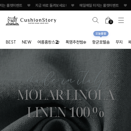
벤트
♥
지금 바로 돌려보세요!
♥
매일매일 터지는 룰렛이벤트
♥
지금 바로 돌
0
오늘출발
BEST
NEW
여름홈캉스🏖
폭염추천템❄️
항균호텔솜
무지