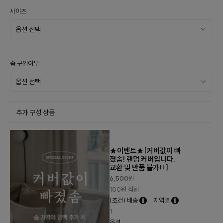
사이즈
솜 구입여부
추가 구성 상품
★이벤트★[커버값이 빠
졌솜! 랜덤 커버입니다.
교환 및 반품 불가!! ]
6,500
원
100원 적립
(조건) 배송
지역별
1
옵션