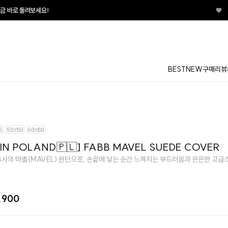
♥
매일매일 터지는 룰렛
BEST
NEW
구매리뷰
IN POLAND🇵🇱] FABB MAVEL SUEDE COVER
B사의 마벨(MAVEL) 원단으로, 손끝에 닿는 순간 느껴지는 부드러움과 은은한 고
,900