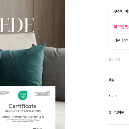
쿠션이야
최고할인
기본 할인
특이사항
색상
사이즈
솜 구입여부