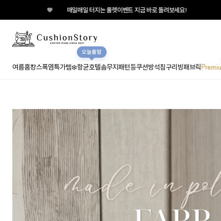
매일매일 터지는 룰렛이벤트 지금 바로 돌려보세요!
오늘출발
여름홈캉스
폭염특가템❄️
항균호텔솜
무지
패턴
등쿠션
방석
침구
리빙패브릭
Premi