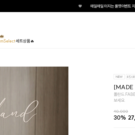
♥
매일매일 터지는 룰렛이벤트 지금 바로 돌려보세요!
umSelect
세트상품🔥
[MADE 
폴란드 FAB
보세요.
40,000
30%
27