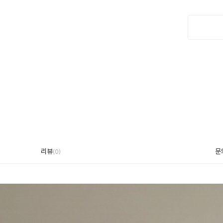
리뷰
문
(
0
)