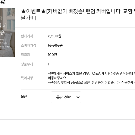
상품]
★이벤트★[커버값이 빠졌솜! 랜덤 커버입니다. 교환 
불가!! ]
판매가격
6,500원
소비자가격
16,000원
적립금
100원
상품무게
1
*원하시는 사이즈가 없을 경우, [Q&A 게시판>맞춤 견적문의]
특이사항
이용해주세요.
*선주문, 후제작 상품으로 교환 및 반품이 어렵습니다. 신중하게
옵션